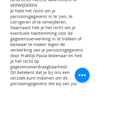
VERWIJDEREN
Je hebt het recht om je
persoonsgegevens in te zien, te
corrigeren of te verwijderen.
Daarnaast heb je het recht om je
eventuele toestemming voor de
gegevensverwerking in te trekken of
bezwaar te maken tegen de
verwerking van je persoonsgegevens
door Praktijk Paula Molenaar en heb
je het recht op
gegevensoverdraagbaarheid.
Dit betekent dat je bij ons een
verzoek kunt indienen om de
persoonsgegevens die wij van jou
beschikken naar jou of een ander,
door jou genoemde organisatie, te
sturen.
Je kunt een verzoek tot inzage,
correctie, verwijdering,
gegevensoverdraging van jouw
persoonsgegevens of verzoek tot
intrekking van jouw toestemming of